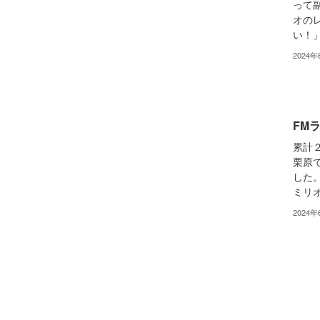
って
オの
い！」
2024年
FM
累計
栗原
した
ミリオ
2024年