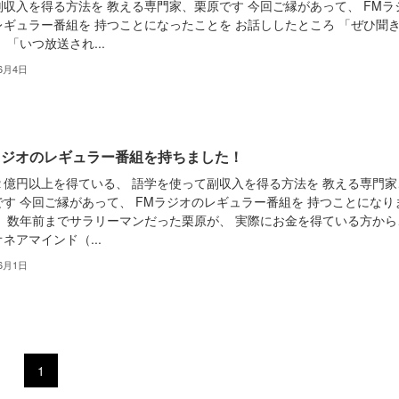
副収入を得る方法を 教える専門家、栗原です 今回ご縁があって、 FMラ
レギュラー番組を 持つことになったことを お話ししたところ 「ぜひ聞
 「いつ放送され...
6月4日
ラジオのレギュラー番組を持ちました！
２億円以上を得ている、 語学を使って副収入を得る方法を 教える専門家
です 今回ご縁があって、 FMラジオのレギュラー番組を 持つことになり
。 数年前までサラリーマンだった栗原が、 実際にお金を得ている方から
ネアマインド（...
6月1日
1