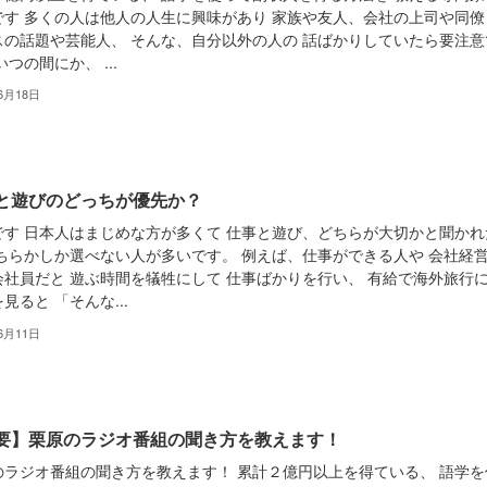
です 多くの人は他人の人生に興味があり 家族や友人、会社の上司や同僚
スの話題や芸能人、 そんな、自分以外の人の 話ばかりしていたら要注意
いつの間にか、 ...
6月18日
と遊びのどっちが優先か？
です 日本人はまじめな方が多くて 仕事と遊び、どちらが大切かと聞かれ
どちらかしか選べない人が多いです。 例えば、仕事ができる人や 会社経
会社員だと 遊ぶ時間を犠牲にして 仕事ばかりを行い、 有給で海外旅行
見ると 「そんな...
6月11日
要】栗原のラジオ番組の聞き方を教えます！
のラジオ番組の聞き方を教えます！ 累計２億円以上を得ている、 語学を