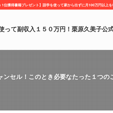
on 1位獲得書籍プレゼント】語学を使って家から出ずに月100万円以上
使って副収入１５０万円！栗原久美子公
ャンセル！このとき必要なたった１つの