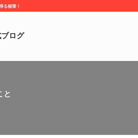
を得る秘策！
式ブログ
こと