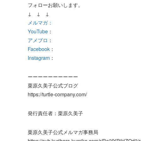
フォローお願いします。
↓ ↓ ↓
メルマガ：
YouTube
：
アメブロ
：
Facebook
：
Instagram
：
ーーーーーーーーーー
栗原久美子公式ブログ
https://turtle-company.com/
発行責任者：栗原久美子
栗原久美子公式メルマガ事務局
https://sub.kurihara-kumiko.com/r/Ro2IYPiHZOd2/r