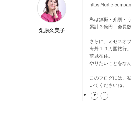
https://turtle-compa
私は無職・介護・
累計３億円、会員
栗原久美子
さらに、ミセスオ
海外１９カ国旅行。
茨城在住。
やりたいことをな
このブログには、
いてくださいね。