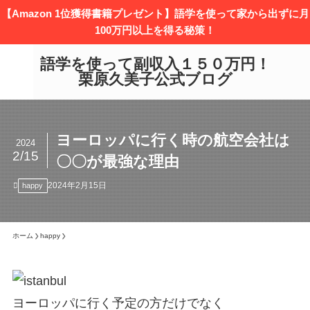
【Amazon 1位獲得書籍プレゼント】語学を使って家から出ずに月
100万円以上を得る秘策！
語学を使って副収入１５０万円！
栗原久美子公式ブログ
ヨーロッパに行く時の航空会社は
2024
2/15
〇〇が最強な理由
2024年2月15日
happy
ホーム
happy
ヨーロッパに行く予定の方だけでなく