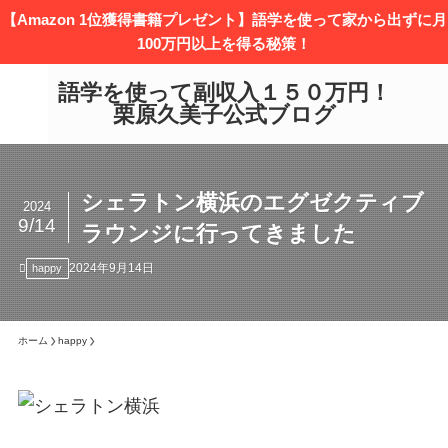
【Amazon 1位獲得書籍プレゼント】語学を使って家から出ずに月
100万円以上を得る秘策！
語学を使って副収入１５０万円！
栗原久美子公式ブログ
シェラトン横浜のエグゼクティブ
2024
9/14
ラウンジに行ってきました
2024年9月14日
happy
ホーム
happy