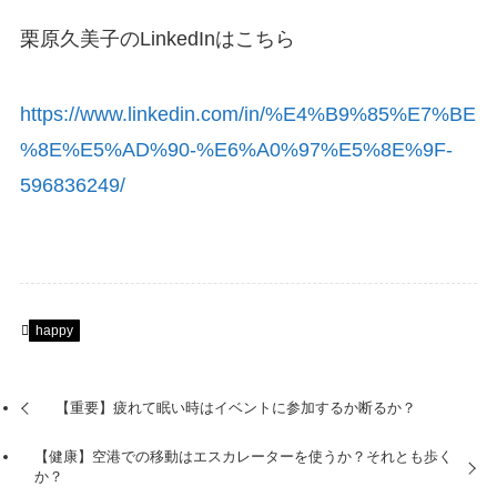
栗原久美子のLinkedInはこちら
https://www.linkedin.com/in/%E4%B9%85%E7%BE
%8E%E5%AD%90-%E6%A0%97%E5%8E%9F-
596836249/
happy
【重要】疲れて眠い時はイベントに参加するか断るか？
【健康】空港での移動はエスカレーターを使うか？それとも歩く
か？