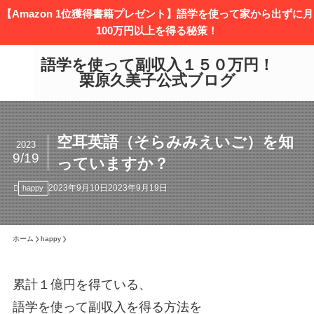
【Amazon 1位獲得書籍プレゼント】語学を使って家から出ずに月
100万円以上を得る秘策！
語学を使って副収入１５０万円！
栗原久美子公式ブログ
空耳英語（そらみみえいご）を知
2023
9/19
っていますか？
2023年9月10日
2023年9月19日
happy
ホーム
happy
累計１億円を得ている、
語学を使って副収入を得る方法を