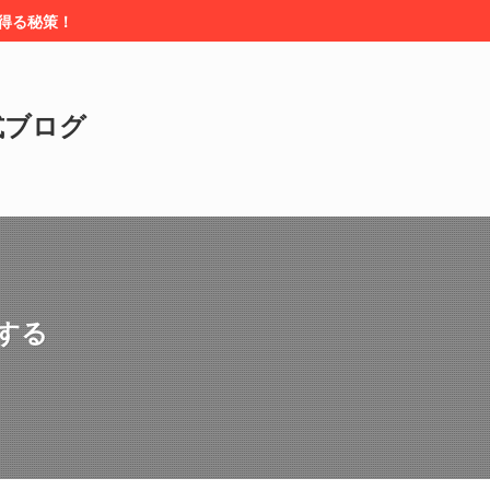
を得る秘策！
式ブログ
する