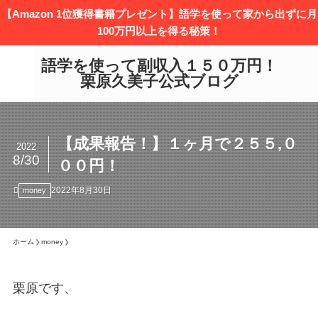
【Amazon 1位獲得書籍プレゼント】語学を使って家から出ずに月
100万円以上を得る秘策！
語学を使って副収入１５０万円！
栗原久美子公式ブログ
【成果報告！】１ヶ月で２５５,０
2022
8/30
００円！
2022年8月30日
money
ホーム
money
栗原です、