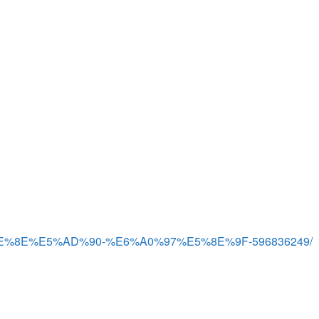
E7%BE%8E%E5%AD%90-%E6%A0%97%E5%8E%9F-596836249/