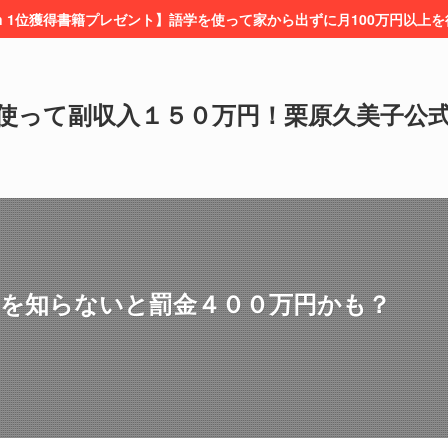
on 1位獲得書籍プレゼント】語学を使って家から出ずに月100万円以上
使って副収入１５０万円！栗原久美子公
れを知らないと罰金４００万円かも？