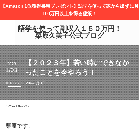
【Amazon 1位獲得書籍プレゼント】語学を使って家から出ずに月
100万円以上を得る秘策！
語学を使って副収入１５０万円！
栗原久美子公式ブログ
【２０２３年】若い時にできなか
2023
1/03
ったことを今やろう！
2023年1月3日
happy
ホーム
happy
栗原です。