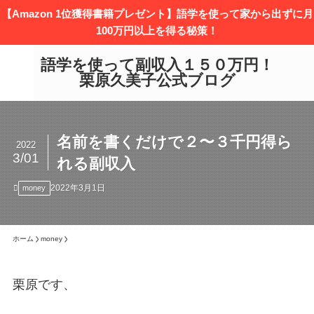
【Amazon 1位獲得書籍プレゼント】語学を使って家から出ずに月
100万円以上を得る秘策！
語学を使って副収入１５０万円！
栗原久美子公式ブログ
名前を書くだけで２〜３千円得ら
2022
3/01
れる副収入
2022年3月1日
money
ホーム
money
栗原です、