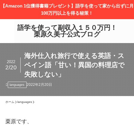
【Amazon 1位獲得書籍プレゼント】語学を使って家から出ずに月
100万円以上を得る秘策！
語学を使って副収入１５０万円！
栗原久美子公式ブログ
海外仕入れ旅行で使える英語・ス
2022
ペイン語「甘い！異国の料理店で
2/20
失敗しない」
2022年2月20日
languages
ホーム
languages
栗原です、