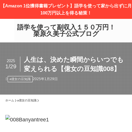
【Amazon 1位獲得書籍プレゼント】語学を使って家から出ずに月
100万円以上を得る秘策！
語学を使って副収入１５０万円！
栗原久美子公式ブログ
人生は、決めた瞬間からいつでも
2025
1/29
変えられる【億女の豆知識008】
2025年1月29日
a億女の豆知識
ホーム
a億女の豆知識