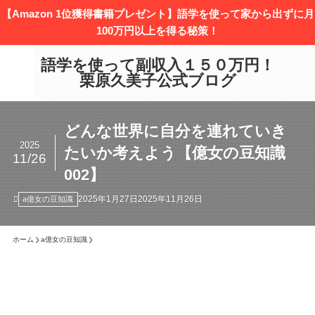
【Amazon 1位獲得書籍プレゼント】語学を使って家から出ずに月
100万円以上を得る秘策！
語学を使って副収入１５０万円！
栗原久美子公式ブログ
どんな世界に自分を連れていき
2025
たいか考えよう【億女の豆知識
11/26
002】
2025年1月27日
2025年11月26日
a億女の豆知識
ホーム
a億女の豆知識